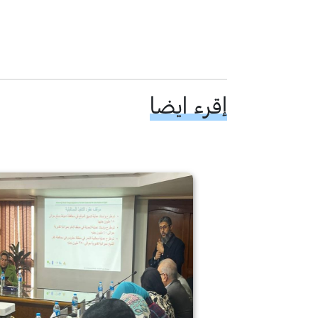
إقرء ايضا