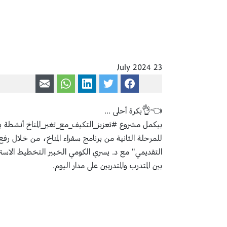
23 July 2024
Share via WhatsApp
Share via mail
Share on LinkedIn
Share on Twitter
Share on Facebook
👈👌بكرة أحلى ...
بيكمل مشروع #تعزيز_التكيف_مع_تغير_المناخ أنشطة بر
للمرحلة الثانية من برنامج سفراء المناخ، من خلال رف
التقديمي" مع د. يسري الكومي الخبير التخطيط الاستر
بين المتدرب والمتدربين على مدار اليوم.