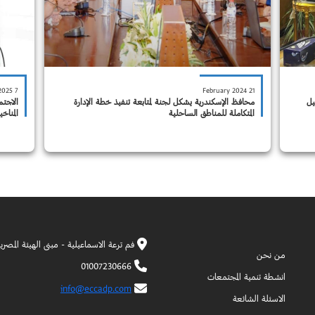
7 December 2025
21 February 2024
يل
محافظ الإسكندرية يشكل لجنة لمتابعة تنفيذ خطة الإدارة
الاجتم
المتكاملة للمناطق الساحلية
المناخ
زمنية ل
فم ترعة الاسماعيلية - مبنى الهيئة المصر
من نحن
01007230666
انشطة تنمية المجتمعات
info@eccadp.com
الاسئلة الشائعة