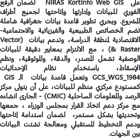
لى
NIRAS KortInfo Web GIS
لضمان الرفع
الفوري للبيانات وإدارتها وإتاحتها لجميع أطراف
المشروع. ويجري تطوير قاعدة بيانات جغرافية شاملة
تضم الخصائص الطبيعية والفيزيائية والاجتماعية-
الاقتصادية لمنطقة الدراسة، وتدعم بيانات
(Vector
& Raster
، مع الالتزام بمعايير دقيقة للبيانات
الوصفية تشمل المصدر، والدقة، والموثوقية، ونظم
الإسقاط، باستخدام نظام الإحداثيات
GCS_WGS_198
وتعمل قاعدة بيانات الـ
GIS
كمستودع مركزي منظم للبيانات، على أن يتولى مركز
لرصد والمعلومات الساحلية
(CMIC) -
الجارى انشاءه
مع مركز دعم اتخاذ القرار بمجلس الوزراء ، جمعها
وتحديثها بشكل مستمر، لضمان استدامة إتاحتها
ودعم التخطيط المستقبلي ومعالجة تشتت البيانات
بين الجهات.