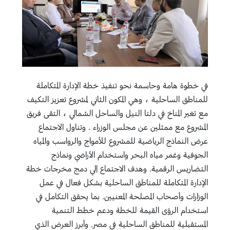
في خطوة هامة وحاسمة نحو تنفيذ خطة الإدارة المتكاملة
للمناطق الساحلية ، وهي المكون الثاني لمشروع تعزيز التكيف
مع تغير المناخ في دلتا النيل والساحل الشمالي ، التقى فريق
المشروع مع ممثلين عن مجلس الوزراء . وتناول الاجتماع
عرض النماذج الرياضية للمشروع للأمواج والرواسب والمياه
الجوفية وغمر مياه البحر واستخدام الأراضي ونماذج
التضاريس الرقمية. وهدف الاجتماع إلي دمج مخرجات خطة
الإدارة المتكاملة للمناطق الساحلية بشكل فعال في عمل
الوزارات وأصحاب المصلحة المعنيين. بما يحقق التكامل في
استخدام الرؤى القيمة للخطة ودعم خطط التنمية
المستقبلية للمناطق الساحلية في مصر. وأبرز العرض الذي